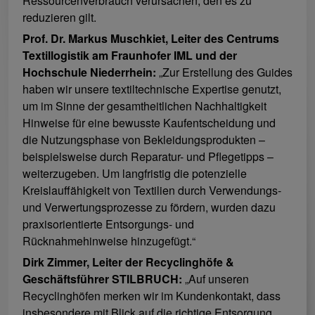
Ressourcenverbrauch verursachen, den es zu
reduzieren gilt.
Prof. Dr. Markus Muschkiet, Leiter des Centrums
Textillogistik am Fraunhofer IML und der
Hochschule Niederrhein:
„Zur Erstellung des Guides
haben wir unsere textiltechnische Expertise genutzt,
um im Sinne der gesamtheitlichen Nachhaltigkeit
Hinweise für eine bewusste Kaufentscheidung und
die Nutzungsphase von Bekleidungsprodukten –
beispielsweise durch Reparatur- und Pflegetipps –
weiterzugeben. Um langfristig die potenzielle
Kreislauffähigkeit von Textilien durch Verwendungs-
und Verwertungsprozesse zu fördern, wurden dazu
praxisorientierte Entsorgungs- und
Rücknahmehinweise hinzugefügt.“
Dirk Zimmer, Leiter der Recyclinghöfe &
Geschäftsführer STILBRUCH:
„Auf unseren
Recyclinghöfen merken wir im Kundenkontakt, dass
insbesondere mit Blick auf die richtige Entsorgung