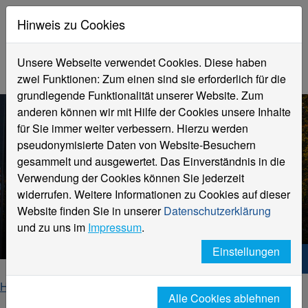
Hinweis zu Cookies
Unsere Webseite verwendet Cookies. Diese haben
zwei Funktionen: Zum einen sind sie erforderlich für die
grundlegende Funktionalität unserer Website. Zum
anderen können wir mit Hilfe der Cookies unsere Inhalte
für Sie immer weiter verbessern. Hierzu werden
pseudonymisierte Daten von Website-Besuchern
gesammelt und ausgewertet. Das Einverständnis in die
Verwendung der Cookies können Sie jederzeit
widerrufen. Weitere Informationen zu Cookies auf dieser
Website finden Sie in unserer
Datenschutzerklärung
Center Textillogistik CTL
und zu uns im
Impressum
.
Einstellungen
Hochschule Niederrhein. Dein Weg.
Home
Forschung und Transfer
Alle Cookies ablehnen
Institute und Kompetenzzentren