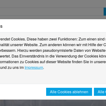
es
erte
Studierende
Internationales
Fachber
ndet Cookies. Diese haben zwei Funktionen: Zum einen sind sie
alität unserer Website. Zum anderen können wir mit Hilfe der C
verbessern. Hierzu werden pseudonymisierte Daten von Websit
rtet. Das Einverständnis in die Verwendung der Cookies könn
formationen zu Cookies auf dieser Website finden Sie in unsere
und zu uns im
Impressum
.
Alle Cookies ablehnen
Alle