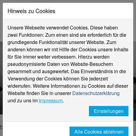
Hinweis zu Cookies
Unsere Webseite verwendet Cookies. Diese haben
zwei Funktionen: Zum einen sind sie erforderlich für die
grundlegende Funktionalität unserer Website. Zum
anderen können wir mit Hilfe der Cookies unsere Inhalte
für Sie immer weiter verbessern. Hierzu werden
pseudonymisierte Daten von Website-Besuchern
gesammelt und ausgewertet. Das Einverständnis in die
Verwendung der Cookies können Sie jederzeit
widerrufen. Weitere Informationen zu Cookies auf dieser
Website finden Sie in unserer
Datenschutzerklärung
designkrefeldnews #32
und zu uns im
Impressum
.
Einstellungen
Hochschule Niederrhein. Dein Weg.
Home
Fachbereiche
Fachbereich Design
Alle Cookies ablehnen
designkrefeldnews
designkrefeldnews #32