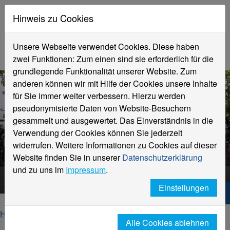
Hinweis zu Cookies
Unsere Webseite verwendet Cookies. Diese haben
zwei Funktionen: Zum einen sind sie erforderlich für die
grundlegende Funktionalität unserer Website. Zum
anderen können wir mit Hilfe der Cookies unsere Inhalte
für Sie immer weiter verbessern. Hierzu werden
pseudonymisierte Daten von Website-Besuchern
gesammelt und ausgewertet. Das Einverständnis in die
Verwendung der Cookies können Sie jederzeit
widerrufen. Weitere Informationen zu Cookies auf dieser
Das Deutschlandstipendium
Website finden Sie in unserer
Datenschutzerklärung
der Hochschule Niederrhein
und zu uns im
Impressum
.
Einstellungen
Hochschule Niederrhein. Dein Weg.
Home
Studierende
Studienfinanzierung
Alle Cookies ablehnen
Deutschlandstipendium