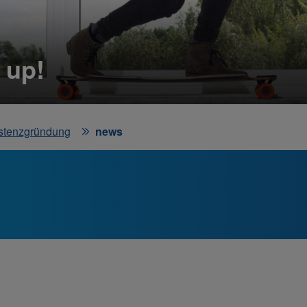
 up!
stenzgründung
news