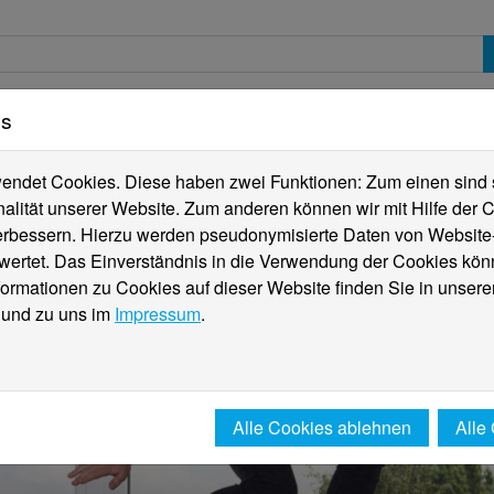
es
erte
Studierende
Internationales
Fachber
ndet Cookies. Diese haben zwei Funktionen: Zum einen sind sie
alität unserer Website. Zum anderen können wir mit Hilfe der C
verbessern. Hierzu werden pseudonymisierte Daten von Websit
rtet. Das Einverständnis in die Verwendung der Cookies könn
formationen zu Cookies auf dieser Website finden Sie in unsere
und zu uns im
Impressum
.
Alle Cookies ablehnen
Alle