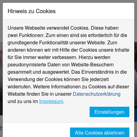
Hinweis zu Cookies
Unsere Webseite verwendet Cookies. Diese haben
zwei Funktionen: Zum einen sind sie erforderlich für die
grundlegende Funktionalität unserer Website. Zum
anderen können wir mit Hilfe der Cookies unsere Inhalte
für Sie immer weiter verbessern. Hierzu werden
pseudonymisierte Daten von Website-Besuchern
gesammelt und ausgewertet. Das Einverständnis in die
Verwendung der Cookies können Sie jederzeit
Fachbereich
widerrufen. Weitere Informationen zu Cookies auf dieser
Gesundheitswesen
Website finden Sie in unserer
Datenschutzerklärung
Master Health Care
und zu uns im
Impressum
.
Einstellungen
Hochschule Niederrhein. Dein Weg.
Home
Fachbereiche
Fachbereich Gesundheitswesen
Alle Cookies ablehnen
Studieninteressierte
M. Sc. Health Care