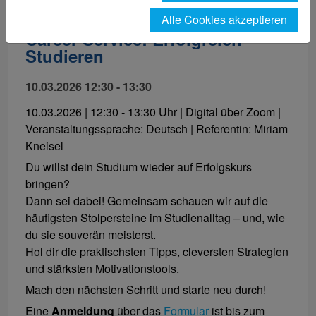
Alle Cookies akzeptieren
Career Service: Erfolgreich
Studieren
10.03.2026 12:30 - 13:30
10.03.2026 | 12:30 - 13:30 Uhr | Digital über Zoom |
Veranstaltungssprache: Deutsch | Referentin: Miriam
Kneisel
Du willst dein Studium wieder auf Erfolgskurs
bringen?
Dann sei dabei! Gemeinsam schauen wir auf die
häufigsten Stolpersteine im Studienalltag – und, wie
du sie souverän meisterst.
Hol dir die praktischsten Tipps, cleversten Strategien
und stärksten Motivationstools.
Mach den nächsten Schritt und starte neu durch!
Eine
Anmeldung
über das
Formular
ist bis zum