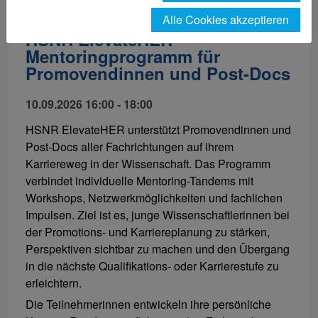
Alle Cookies akzeptieren
HSNR ElevateHER –
Mentoringprogramm für
Promovendinnen und Post-Docs
10.09.2026 16:00 - 18:00
HSNR ElevateHER unterstützt Promovendinnen und
Post-Docs aller Fachrichtungen auf ihrem
Karriereweg in der Wissenschaft. Das Programm
verbindet individuelle Mentoring-Tandems mit
Workshops, Netzwerkmöglichkeiten und fachlichen
Impulsen. Ziel ist es, junge Wissenschaftlerinnen bei
der Promotions- und Karriereplanung zu stärken,
Perspektiven sichtbar zu machen und den Übergang
in die nächste Qualifikations- oder Karrierestufe zu
erleichtern.
Die Teilnehmerinnen entwickeln ihre persönliche