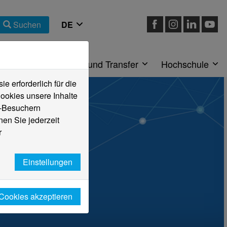
Suchen
eiche
Forschung und Transfer
Hochschule
 erforderlich für die
ookies unsere Inhalte
e-Besuchern
en Sie jederzeit
r
Einstellungen
 Cookies akzeptieren