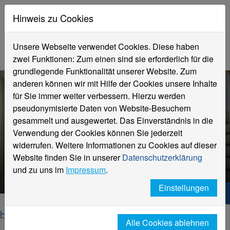
Hinweis zu Cookies
Unsere Webseite verwendet Cookies. Diese haben
zwei Funktionen: Zum einen sind sie erforderlich für die
grundlegende Funktionalität unserer Website. Zum
anderen können wir mit Hilfe der Cookies unsere Inhalte
für Sie immer weiter verbessern. Hierzu werden
pseudonymisierte Daten von Website-Besuchern
gesammelt und ausgewertet. Das Einverständnis in die
Verwendung der Cookies können Sie jederzeit
Unternehmen
widerrufen. Weitere Informationen zu Cookies auf dieser
Ingenieurwissenschaften und
Website finden Sie in unserer
Datenschutzerklärung
Informatik
und zu uns im
Impressum
.
Einstellungen
Hochschule Niederrhein. Dein Weg.
Home
Fachbereiche
Alle Cookies ablehnen
Fachbereich Ingenieurwissenschaften und Informatik