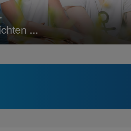
r
chten ...