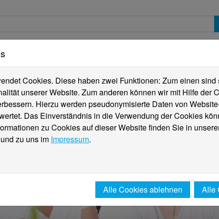
es
erte
Studierende
Internationales
Fachber
ndet Cookies. Diese haben zwei Funktionen: Zum einen sind sie
alität unserer Website. Zum anderen können wir mit Hilfe der C
verbessern. Hierzu werden pseudonymisierte Daten von Websit
rtet. Das Einverständnis in die Verwendung der Cookies könn
formationen zu Cookies auf dieser Website finden Sie in unsere
und zu uns im
Impressum
.
Alle Cookies ablehnen
Alle