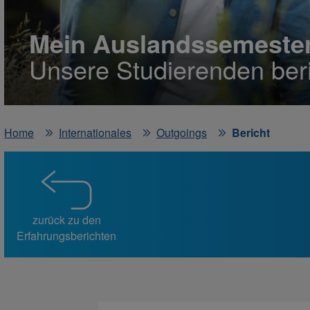
Mein Auslandssemeste
Unsere Studierenden beri
Home
Internationales
Outgoings
Bericht
zurück zu den
Erfahrungsberichten