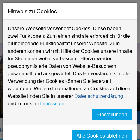
Hinweis zu Cookies
Unsere Webseite verwendet Cookies. Diese haben
zwei Funktionen: Zum einen sind sie erforderlich für die
grundlegende Funktionalität unserer Website. Zum
anderen können wir mit Hilfe der Cookies unsere Inhalte
für Sie immer weiter verbessern. Hierzu werden
pseudonymisierte Daten von Website-Besuchern
gesammelt und ausgewertet. Das Einverständnis in die
Verwendung der Cookies können Sie jederzeit
widerrufen. Weitere Informationen zu Cookies auf dieser
Cliffnotes #48
Website finden Sie in unserer
Datenschutzerklärung
vom 25. November 2025
und zu uns im
Impressum
.
Einstellungen
Hochschule Niederrhein. Dein Weg.
Home
Newsletter
Cliffnotes
2025 | KW 48
Alle Cookies ablehnen