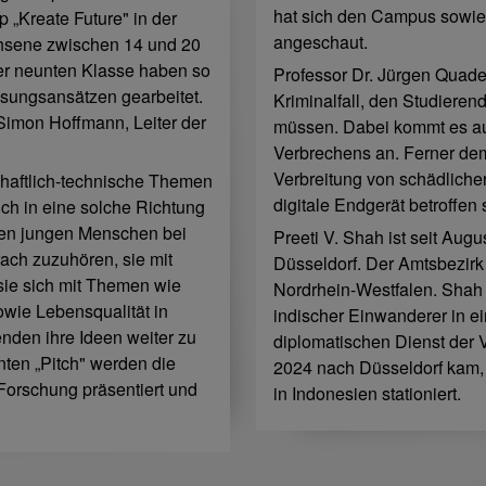
hat sich den Campus sowie 
 „Kreate Future" in der
angeschaut.
chsene zwischen 14 und 20
der neunten Klasse haben so
Professor Dr. Jürgen Quad
Lösungsansätzen gearbeitet.
Kriminalfall, den Studieren
t Simon Hoffmann, Leiter der
müssen. Dabei kommt es auf
Verbrechens an. Ferner dem
Verbreitung von schädlich
schaftlich-technische Themen
digitale Endgerät betroffen 
ich in eine solche Richtung
, den jungen Menschen bei
Preeti V. Shah ist seit Au
fach zuzuhören, sie mit
Düsseldorf. Der Amtsbezir
sie sich mit Themen wie
Nordrhein-Westfalen. Shah 
owie Lebensqualität in
indischer Einwanderer in ei
nden ihre Ideen weiter zu
diplomatischen Dienst der 
en „Pitch" werden die
2024 nach Düsseldorf kam, 
Forschung präsentiert und
in Indonesien stationiert.