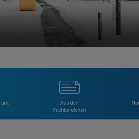
n und
Aus den
Nac
Fachbereichen