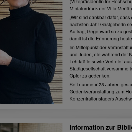
(Vizepräsidentin für Hochschu
Miniaturdruck der Villa Merlä
„Wir sind dankbar dafür, das
nächsten Jahr Gastgeberin sei
Auftrag, Gegenwart so zu gest
damit ist die Erinnerung heute
Im Mittelpunkt der Veranstal
und Juden, die während der N
Lehrkräfte sowie Vertreter au
Stadtgesellschaft versammel
Opfer zu gedenken.
Seit nunmehr 28 Jahren gesta
Gedenkveranstaltung zum Hol
Konzentrationslagers Auschwi
Information zur Bibli