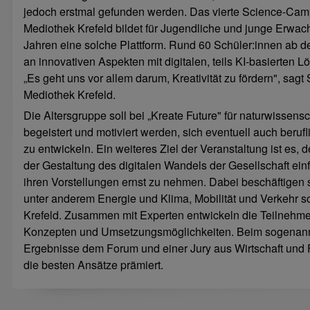
jedoch erstmal gefunden werden. Das vierte Science-Camp
Mediothek Krefeld bildet für Jugendliche und junge Erwa
Jahren eine solche Plattform. Rund 60 Schüler:innen ab 
an innovativen Aspekten mit digitalen, teils KI-basierten 
„Es geht uns vor allem darum, Kreativität zu fördern", sag
Mediothek Krefeld.
Die Altersgruppe soll bei „Kreate Future" für naturwissen
begeistert und motiviert werden, sich eventuell auch berufl
zu entwickeln. Ein weiteres Ziel der Veranstaltung ist es
der Gestaltung des digitalen Wandels der Gesellschaft ein
ihren Vorstellungen ernst zu nehmen. Dabei beschäftigen 
unter anderem Energie und Klima, Mobilität und Verkehr s
Krefeld. Zusammen mit Experten entwickeln die Teilnehme
Konzepten und Umsetzungsmöglichkeiten. Beim sogenannt
Ergebnisse dem Forum und einer Jury aus Wirtschaft und 
die besten Ansätze prämiert.