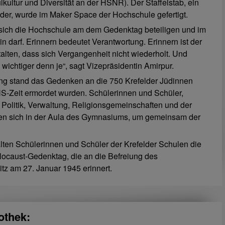
lkultur und Diversität an der HSNR). Der Staffelstab, ein
nder, wurde im Maker Space der Hochschule gefertigt.
s sich die Hochschule am dem Gedenktag beteiligen und im
n darf. Erinnern bedeutet Verantwortung. Erinnern ist der
alten, dass sich Vergangenheit nicht wiederholt. Und
 wichtiger denn je“, sagt Vizepräsidentin Amirpur.
tung stand das Gedenken an die 750 Krefelder Jüdinnen
S-Zeit ermordet wurden. Schülerinnen und Schüler,
s Politik, Verwaltung, Religionsgemeinschaften und der
ten sich in der Aula des Gymnasiums, um gemeinsam der
lten Schülerinnen und Schüler der Krefelder Schulen die
ocaust-Gedenktag, die an die Befreiung des
tz am 27. Januar 1945 erinnert.
othek: