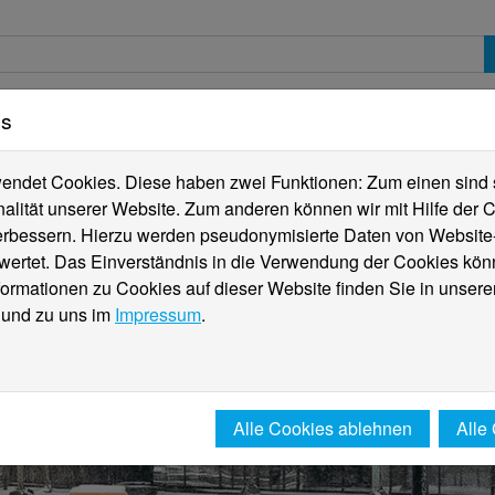
es
erte
Studierende
Internationales
Fachber
ndet Cookies. Diese haben zwei Funktionen: Zum einen sind sie
alität unserer Website. Zum anderen können wir mit Hilfe der C
verbessern. Hierzu werden pseudonymisierte Daten von Websit
rtet. Das Einverständnis in die Verwendung der Cookies könn
formationen zu Cookies auf dieser Website finden Sie in unsere
und zu uns im
Impressum
.
Alle Cookies ablehnen
Alle