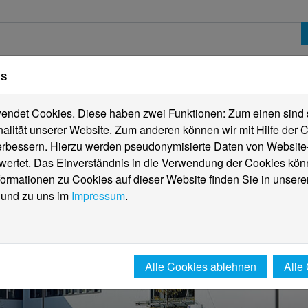
es
erte
Studierende
Internationales
Fachber
ndet Cookies. Diese haben zwei Funktionen: Zum einen sind sie
alität unserer Website. Zum anderen können wir mit Hilfe der C
verbessern. Hierzu werden pseudonymisierte Daten von Websit
rtet. Das Einverständnis in die Verwendung der Cookies könn
formationen zu Cookies auf dieser Website finden Sie in unsere
und zu uns im
Impressum
.
Alle Cookies ablehnen
Alle