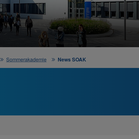
Sommerakademie
News SOAK