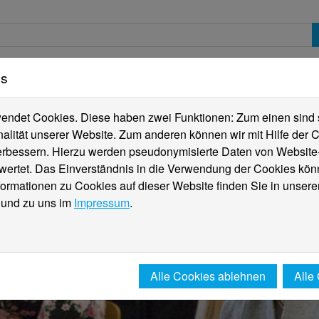
es
erte
Studierende
Internationales
Fachber
ndet Cookies. Diese haben zwei Funktionen: Zum einen sind sie
alität unserer Website. Zum anderen können wir mit Hilfe der C
verbessern. Hierzu werden pseudonymisierte Daten von Websit
rtet. Das Einverständnis in die Verwendung der Cookies könn
formationen zu Cookies auf dieser Website finden Sie in unsere
und zu uns im
Impressum
.
Alle Cookies ablehnen
Alle