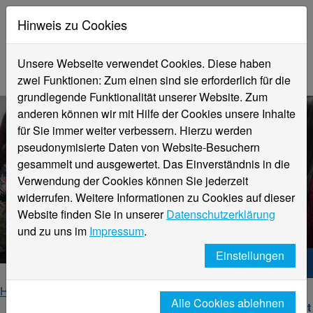
Hinweis zu Cookies
Unsere Webseite verwendet Cookies. Diese haben
zwei Funktionen: Zum einen sind sie erforderlich für die
grundlegende Funktionalität unserer Website. Zum
anderen können wir mit Hilfe der Cookies unsere Inhalte
für Sie immer weiter verbessern. Hierzu werden
pseudonymisierte Daten von Website-Besuchern
gesammelt und ausgewertet. Das Einverständnis in die
Verwendung der Cookies können Sie jederzeit
News für Studierende
widerrufen. Weitere Informationen zu Cookies auf dieser
vom Fachbereich Sozialwesen //
Website finden Sie in unserer
Datenschutzerklärung
FB 06
und zu uns im
Impressum
.
Einstellungen
Hochschule Niederrhein. Dein Weg.
Home
Fachbereiche
Fachbereich Sozialwesen
Alle Cookies ablehnen
Studierende
NEWS für Studierende - Einzelansicht