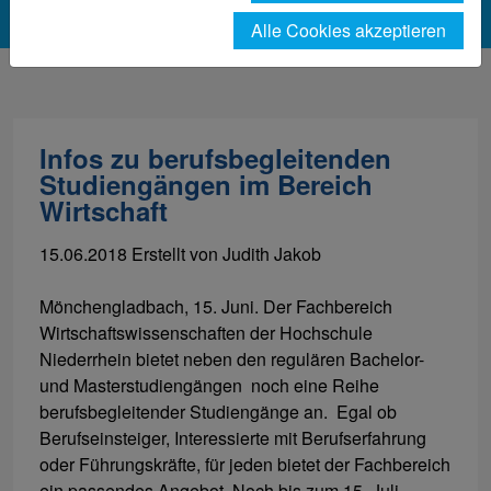
Alle Cookies akzeptieren
Infos zu berufsbegleitenden
Studiengängen im Bereich
Wirtschaft
15.06.2018
Erstellt von
Judith Jakob
Mönchengladbach, 15. Juni. Der Fachbereich
Wirtschaftswissenschaften der Hochschule
Niederrhein bietet neben den regulären Bachelor-
und Masterstudiengängen noch eine Reihe
berufsbegleitender Studiengänge an. Egal ob
Berufseinsteiger, Interessierte mit Berufserfahrung
oder Führungskräfte, für jeden bietet der Fachbereich
ein passendes Angebot. Noch bis zum 15. Juli