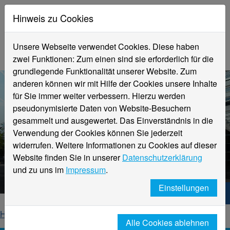
Hinweis zu Cookies
Unsere Webseite verwendet Cookies. Diese haben
zwei Funktionen: Zum einen sind sie erforderlich für die
grundlegende Funktionalität unserer Website. Zum
anderen können wir mit Hilfe der Cookies unsere Inhalte
für Sie immer weiter verbessern. Hierzu werden
pseudonymisierte Daten von Website-Besuchern
gesammelt und ausgewertet. Das Einverständnis in die
Verwendung der Cookies können Sie jederzeit
widerrufen. Weitere Informationen zu Cookies auf dieser
Aktuelle Meldungen
Website finden Sie in unserer
Datenschutzerklärung
Hochschule Niederrhein
und zu uns im
Impressum
.
Einstellungen
Hochschule Niederrhein. Dein Weg.
Home
Startseite
News
News-Detailseite
Alle Cookies ablehnen