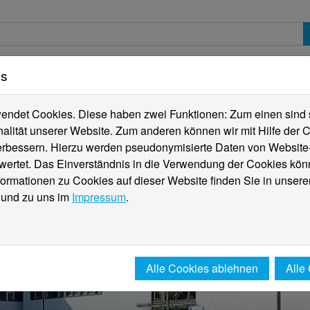
es
erte
Studierende
Internationales
Fachber
ndet Cookies. Diese haben zwei Funktionen: Zum einen sind sie
alität unserer Website. Zum anderen können wir mit Hilfe der C
verbessern. Hierzu werden pseudonymisierte Daten von Websit
rtet. Das Einverständnis in die Verwendung der Cookies könn
formationen zu Cookies auf dieser Website finden Sie in unsere
und zu uns im
Impressum
.
Alle Cookies ablehnen
Alle