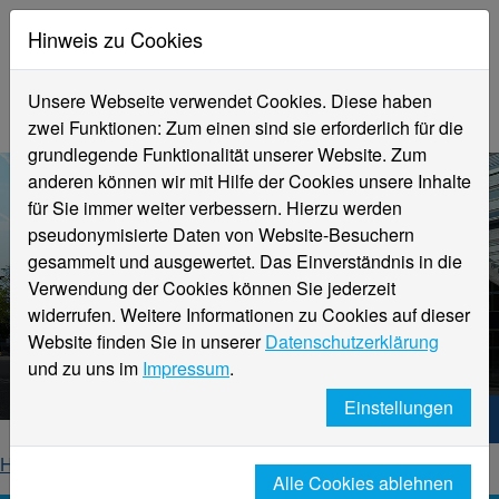
Hinweis zu Cookies
Unsere Webseite verwendet Cookies. Diese haben
zwei Funktionen: Zum einen sind sie erforderlich für die
grundlegende Funktionalität unserer Website. Zum
anderen können wir mit Hilfe der Cookies unsere Inhalte
für Sie immer weiter verbessern. Hierzu werden
pseudonymisierte Daten von Website-Besuchern
gesammelt und ausgewertet. Das Einverständnis in die
Verwendung der Cookies können Sie jederzeit
widerrufen. Weitere Informationen zu Cookies auf dieser
Aktuelle Meldungen
Website finden Sie in unserer
Datenschutzerklärung
Hochschule Niederrhein
und zu uns im
Impressum
.
Einstellungen
Hochschule Niederrhein. Dein Weg.
Home
Startseite
News
News-Detailseite
Alle Cookies ablehnen