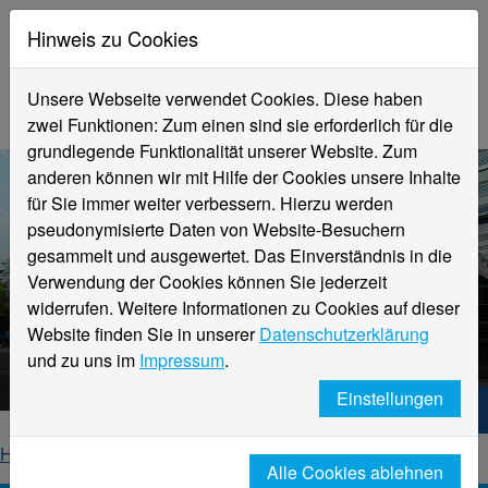
Hinweis zu Cookies
Unsere Webseite verwendet Cookies. Diese haben
zwei Funktionen: Zum einen sind sie erforderlich für die
grundlegende Funktionalität unserer Website. Zum
anderen können wir mit Hilfe der Cookies unsere Inhalte
für Sie immer weiter verbessern. Hierzu werden
pseudonymisierte Daten von Website-Besuchern
gesammelt und ausgewertet. Das Einverständnis in die
Verwendung der Cookies können Sie jederzeit
widerrufen. Weitere Informationen zu Cookies auf dieser
Aktuelle Meldungen
Website finden Sie in unserer
Datenschutzerklärung
Hochschule Niederrhein
und zu uns im
Impressum
.
Einstellungen
Hochschule Niederrhein. Dein Weg.
Home
Startseite
News
News-Detailseite
Alle Cookies ablehnen