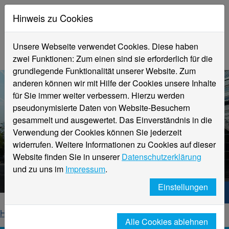
Hinweis zu Cookies
Unsere Webseite verwendet Cookies. Diese haben
zwei Funktionen: Zum einen sind sie erforderlich für die
grundlegende Funktionalität unserer Website. Zum
anderen können wir mit Hilfe der Cookies unsere Inhalte
für Sie immer weiter verbessern. Hierzu werden
pseudonymisierte Daten von Website-Besuchern
gesammelt und ausgewertet. Das Einverständnis in die
Verwendung der Cookies können Sie jederzeit
widerrufen. Weitere Informationen zu Cookies auf dieser
Aktuelle Meldungen
Website finden Sie in unserer
Datenschutzerklärung
Hochschule Niederrhein
und zu uns im
Impressum
.
Einstellungen
Hochschule Niederrhein. Dein Weg.
Home
Startseite
News
News-Detailseite
Alle Cookies ablehnen