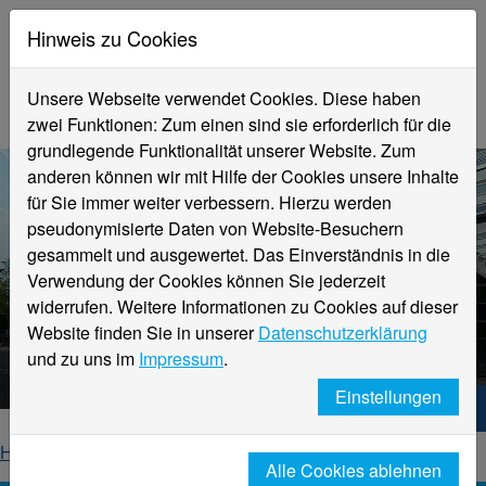
Hinweis zu Cookies
Unsere Webseite verwendet Cookies. Diese haben
zwei Funktionen: Zum einen sind sie erforderlich für die
grundlegende Funktionalität unserer Website. Zum
anderen können wir mit Hilfe der Cookies unsere Inhalte
für Sie immer weiter verbessern. Hierzu werden
pseudonymisierte Daten von Website-Besuchern
gesammelt und ausgewertet. Das Einverständnis in die
Verwendung der Cookies können Sie jederzeit
widerrufen. Weitere Informationen zu Cookies auf dieser
Aktuelle Meldungen
Website finden Sie in unserer
Datenschutzerklärung
Hochschule Niederrhein
und zu uns im
Impressum
.
Einstellungen
Hochschule Niederrhein. Dein Weg.
Home
Startseite
News
News-Detailseite
Alle Cookies ablehnen