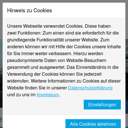
Hinweis zu Cookies
Unsere Webseite verwendet Cookies. Diese haben
zwei Funktionen: Zum einen sind sie erforderlich für die
grundlegende Funktionalität unserer Website. Zum
anderen können wir mit Hilfe der Cookies unsere Inhalte
für Sie immer weiter verbessern. Hierzu werden
pseudonymisierte Daten von Website-Besuchern
gesammelt und ausgewertet. Das Einverständnis in die
Verwendung der Cookies können Sie jederzeit
widerrufen. Weitere Informationen zu Cookies auf dieser
Aktuelle Meldungen
Website finden Sie in unserer
Datenschutzerklärung
Hochschule Niederrhein
und zu uns im
Impressum
.
Einstellungen
Hochschule Niederrhein. Dein Weg.
Home
Startseite
News
News-Detailseite
Alle Cookies ablehnen