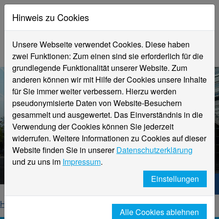
Hinweis zu Cookies
Unsere Webseite verwendet Cookies. Diese haben
zwei Funktionen: Zum einen sind sie erforderlich für die
grundlegende Funktionalität unserer Website. Zum
anderen können wir mit Hilfe der Cookies unsere Inhalte
für Sie immer weiter verbessern. Hierzu werden
pseudonymisierte Daten von Website-Besuchern
gesammelt und ausgewertet. Das Einverständnis in die
Verwendung der Cookies können Sie jederzeit
widerrufen. Weitere Informationen zu Cookies auf dieser
Aktuelle Meldungen
Website finden Sie in unserer
Datenschutzerklärung
Hochschule Niederrhein
und zu uns im
Impressum
.
Einstellungen
Hochschule Niederrhein. Dein Weg.
Home
Startseite
News
News-Detailseite
Alle Cookies ablehnen