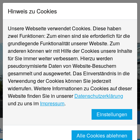
Hinweis zu Cookies
Unsere Webseite verwendet Cookies. Diese haben
zwei Funktionen: Zum einen sind sie erforderlich für die
grundlegende Funktionalität unserer Website. Zum
anderen können wir mit Hilfe der Cookies unsere Inhalte
für Sie immer weiter verbessern. Hierzu werden
pseudonymisierte Daten von Website-Besuchern
gesammelt und ausgewertet. Das Einverständnis in die
Verwendung der Cookies können Sie jederzeit
widerrufen. Weitere Informationen zu Cookies auf dieser
Aktuelle Meldungen
Website finden Sie in unserer
Datenschutzerklärung
Hochschule Niederrhein
und zu uns im
Impressum
.
Einstellungen
Hochschule Niederrhein. Dein Weg.
Home
Startseite
News
News-Detailseite
Alle Cookies ablehnen