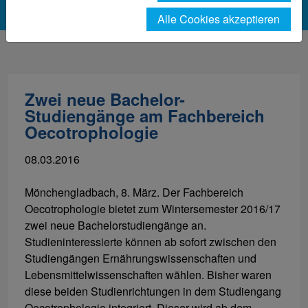
Alle Cookies akzeptieren
Zwei neue Bachelor-
Studiengänge am Fachbereich
Oecotrophologie
08.03.2016
Mönchengladbach, 8. März. Der Fachbereich
Oecotrophologie bietet zum Wintersemester 2016/17
zwei neue Bachelorstudiengänge an.
Studieninteressierte können ab sofort zwischen den
Studiengängen Ernährungswissenschaften und
Lebensmittelwissenschaften wählen. Bisher waren
diese beiden Studienrichtungen in dem Studiengang
Oecotrophologie integriert. Dieser wird ab dem