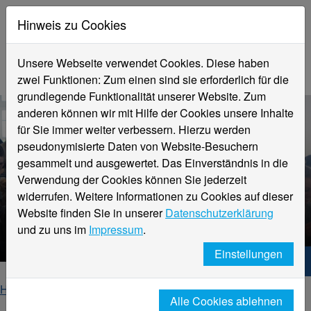
Hinweis zu Cookies
Unsere Webseite verwendet Cookies. Diese haben
zwei Funktionen: Zum einen sind sie erforderlich für die
grundlegende Funktionalität unserer Website. Zum
anderen können wir mit Hilfe der Cookies unsere Inhalte
für Sie immer weiter verbessern. Hierzu werden
pseudonymisierte Daten von Website-Besuchern
gesammelt und ausgewertet. Das Einverständnis in die
Verwendung der Cookies können Sie jederzeit
widerrufen. Weitere Informationen zu Cookies auf dieser
Website finden Sie in unserer
Datenschutzerklärung
Prof. Dr. Thomas Grethe
und zu uns im
Impressum
.
Einstellungen
Hochschule Niederrhein. Dein Weg.
Home
Fachbereiche
Alle Cookies ablehnen
Fachbereich Textil- und Bekleidungstechnik