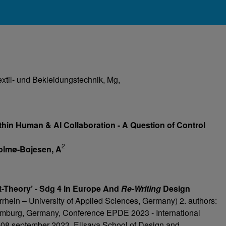
xtil- und Bekleidungstechnik, Mg,
thin Human & AI Collaboration - A Question of Control
2
olmø-Bojesen, A
t-Theory’ - Sdg 4 In Europe
And
Re-Writing
Design
rhein – University of Applied Sciences, Germany) 2. authors:
mburg, Germany, Conference EPDE 2023 - International
-08 september 2023, Elisava School of Design and