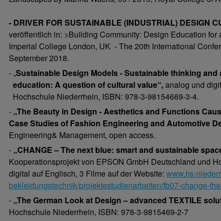
- DRIVER FOR SUSTAINABLE (INDUSTRIAL) DESIGN C
veröffentlich in: >Building Community: Design Education for
Imperial College London, UK - The 20th International Confe
September 2018.
- „
Sustainable Design Models -
Sustainable thinking and 
education: A question of cultural value“,
analog und digit
Hochschule Niederrhein, ISBN: 978-3-98154669-3-4.
-
„
The Beauty in Design - Aesthetics and Functions Caus
Case Studies of Fashion Engineering and Automotive D
Engineering& Management, open access.
-
„CHANGE – The next blue: smart and sustainable spaces 
Kooperationsprojekt von EPSON GmbH Deutschland und Hoch
digital auf Englisch, 3 Filme auf der Website:
www.hs-niederrh
bekleidungstechnik/projektestudienarbeiten/fb07-change-the
-
„The German Look at Design – advanced TEXTILE solut
Hochschule Niederrhein, ISBN: 978-3-9815469-2-7