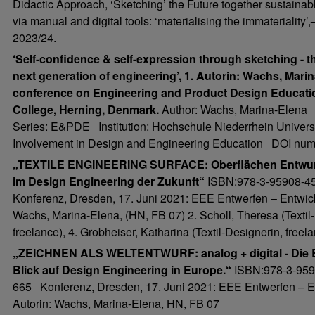
Didactic Approach, ‘Sketching’ the Future together sustainabl
via manual and digital tools: ‘materialising the immateriality’,
2023/24.
‘Self-confidence & self-expression through sketching - th
next generation of engineering’, 1. Autorin: Wachs, Marin
conference on Engineering and Product Design Educatio
College, Herning, Denmark.
Author: Wachs, Marina-Elena
Series: E&PDE Institution: Hochschule Niederrhein Universi
Involvement in Design and Engineering Education DOI nu
„TEXTILE ENGINEERING SURFACE: Oberflächen Entwurf von
im Design Engineering der Zukunft“
ISBN:978-3-95908-4
Konferenz, Dresden, 17. Juni 2021: EEE Entwerfen – Entwick
Wachs, Marina-Elena, (HN, FB 07) 2. Scholl, Theresa (Textil-D
freelance), 4. Grobheiser, Katharina (Textil-Designerin, freel
„ZEICHNEN ALS WELTENTWURF: analog + digital - Die B
Blick auf Design Engineering in Europe.“
ISBN:978-3-959
665 Konferenz, Dresden, 17. Juni 2021: EEE Entwerfen – En
Autorin: Wachs, Marina-Elena, HN, FB 07