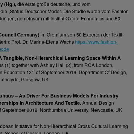
 (Hg.),
die erste große deutsche, und vom
tudie „Status Deutscher Mode“. Die Studie wurde vom Fashion
etungen, gemeinsam mit Institut Oxford Economics und 50
n Council Germany)
im Gremium von 50 Experten der Textil-
erin: Prof. Dr. Marina-Elena Wachs
https://www.fashion-
-mode
 Tangible, Non-Hierarchical Learning Space Within A
s (1) together with Ashley Hall (2), from RCA London,
th
gn Education 13
of September 2019, Department Of Design,
rathclyde, Glasgow, UK
auhaus – As Driver For Business Models For Industry
erships In Architecture And Textile
, Annual Design
f September 2019, Northumbria University, Newcastle, UK
pean Initiative for Non-Hierarchical Cross Cultural Learning
t, School of Design, London, UK.