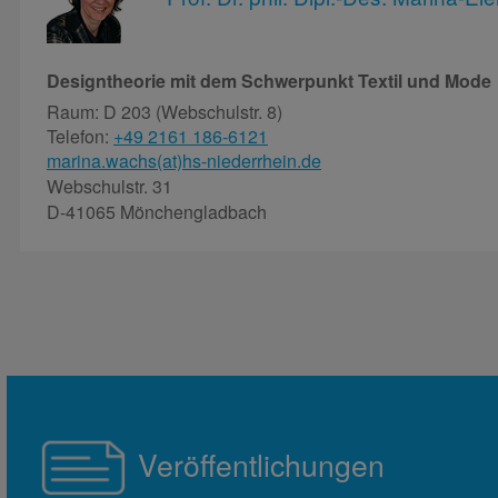
Designtheorie mit dem Schwerpunkt Textil und Mode
Raum: D 203 (Webschulstr. 8)
Telefon:
+49 2161 186-6121
marina.wachs(at)hs-niederrhein.de
Webschulstr. 31
D-41065 Mönchengladbach
Veröffentlichungen