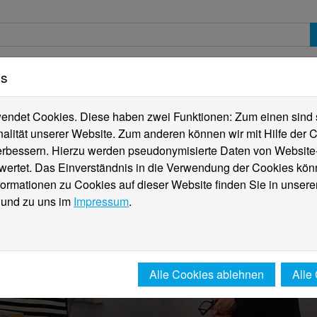
es
erte
Studierende
Internationales
Fachber
ndet Cookies. Diese haben zwei Funktionen: Zum einen sind sie
alität unserer Website. Zum anderen können wir mit Hilfe der C
verbessern. Hierzu werden pseudonymisierte Daten von Websit
rtet. Das Einverständnis in die Verwendung der Cookies könn
formationen zu Cookies auf dieser Website finden Sie in unsere
und zu uns im
Impressum
.
Alle Cookies ablehnen
Alle