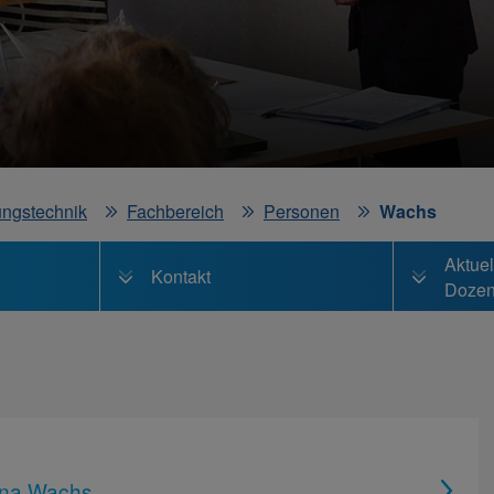
ungstechnik
Fachbereich
Personen
Wachs
Aktuel
Kontakt
Dozen
lena Wachs