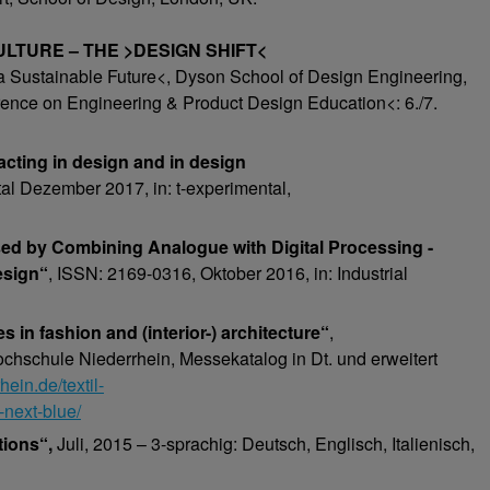
ULTURE – THE >DESIGN SHIFT<
 a Sustainable Future<, Dyson School of Design Engineering,
rence on Engineering & Product Design Education<: 6./7.
acting in design and in design
al Dezember 2017, in: t-experimental,
ed by Combining Analogue with Digital Processing -
esign“
, ISSN: 2169-0316, Oktober 2016, in: Industrial
in fashion and (interior-) architecture“
,
schule Niederrhein, Messekatalog in Dt. und erweitert
ein.de/textil-
-next-blue/
ions“,
Juli, 2015 – 3-sprachig: Deutsch, Englisch, Italienisch,