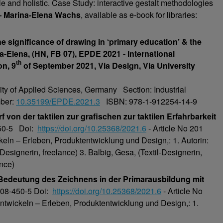
e and holistic. Case Study: interactive gestalt methodologies
– Marina-Elena Wachs
, available as e-book for libraries:
e significance of drawing in ‘primary education’ & the
a-Elena, (HN, FB 07), EPDE 2021 - International
th
n, 9
of September 2021, Via Design, Via University
ty of Applied Sciences, Germany Section: Industrial
mber:
10.35199/EPDE.2021.3
ISBN: 978-1-912254-14-9
 der taktilen zur grafischen zur taktilen Erfahrbarkeit
50-5 Doi:
https://doi.org/10.25368/2021.6
- Article No 201
eln – Erleben, Produktentwicklung und Design,: 1. Autorin:
esignerin, freelance) 3. Balbig, Gesa, (Textil-Designerin,
ance)
edeutung des Zeichnens in der Primarausbildung mit
08-450-5 Doi:
https://doi.org/10.25368/2021.6
- Article No
twickeln – Erleben, Produktentwicklung und Design,: 1.