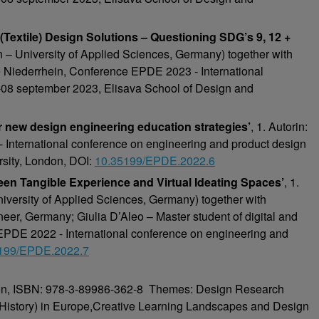
(Textile) Design Solutions – Questioning SDG’s 9, 12 +
 – University of Applied Sciences, Germany) together with
e Niederrhein, Conference EPDE 2023 - International
-08 september 2023, Elisava School of Design and
r new design engineering education strategies’
, 1. Autorin:
International conference on engineering and product design
sity, London, DOI:
10.35199/EPDE.2022.6
en Tangible Experience and Virtual Ideating Spaces’
, 1.
iversity of Applied Sciences, Germany) together with
eer, Germany; Giulia D’Aleo – Master student of digital and
e EPDE 2022 - International conference on engineering and
199/EPDE.2022.7
on, ISBN: 978-3-89986-362-8
Themes: Design Research
istory) in Europe,
Creative Learning Landscapes and Design