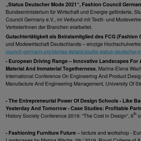
„Status Deutscher Mode 2021“, Fashion Council Germany
Bundesministerium für Wirtschaft und Energie geförderte, S
Council Germany e.V., im Verbund mit Textil- und Modevertr
VertreterInnen der Branchen erarbeitet.
Gutachtertätigkeit als Beiratsmitglied des FCG (Fashio
und Modewirtschaft Deutschlands – einzige Hochschulvertret
council-germany.org/stories-details/studie-status-deutscher
- European Driving Range – Innovative Landscapes For A
Material And Immaterial Togetherness
, Marina-Elena Wach
International Conference On Engineering And Product Desi
Manufacture And Engineering Management, University Of St
- The Entrepreneurial Power Of Design Schools - Like B
Yesterday And Tomorrow - Case Studies: Profitable Partn
th
History Society Conference 2019: “The Cost in Design”, 6
o
- Fashioning Furniture Future
– lecture and workshop - Euro
Landscapes by Marina Wachs, 09 / 2019, Royal College of Ar