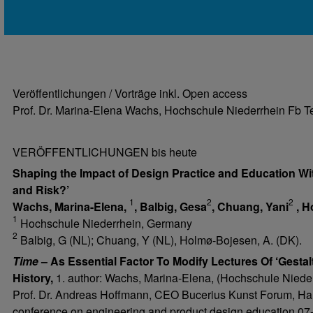
Veröffentlichungen / Vorträge inkl. Open access
Prof. Dr. Marina-Elena Wachs, Hochschule Niederrhein Fb Te
VERÖFFENTLICHUNGEN bis heute
Shaping the Impact of Design Practice and Education Wi
and Risk?’
1
2
2
Wachs, Marina-Elena,
,
Balbig, Gesa
,
Chuang, Yani
, H
1
Hochschule Niederrhein, Germany
2
Balbig, G (NL); Chuang, Y (NL), Holmø-Bojesen, A. (DK).
Time
– As Essential Factor To Modify Lectures Of ‘Gestal
History,
1. author: Wachs, Marina-Elena, (Hochschule Nieder
Prof. Dr. Andreas Hoffmann, CEO Bucerius Kunst Forum, Ha
conference on engineering and product design education
07