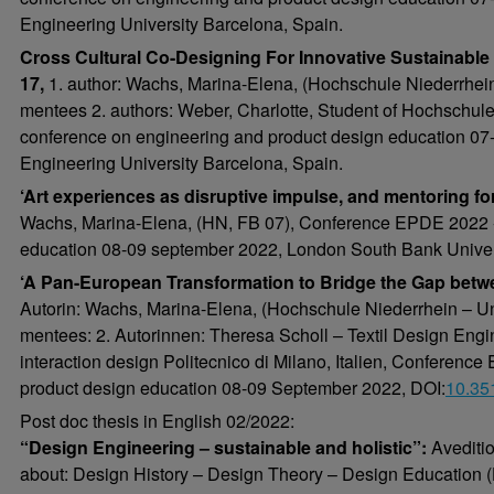
Engineering University Barcelona, Spain.
Cross Cultural Co-Designing For Innovative Sustainable 
17,
1. author: Wachs, Marina-Elena, (Hochschule Niederrhein
mentees 2. authors: Weber, Charlotte, Student of Hochschul
conference on engineering and product design education
07
Engineering University Barcelona, Spain.
‘Art experiences as disruptive impulse, and mentoring fo
Wachs, Marina-Elena, (HN, FB 07), Conference EPDE 2022 - 
education 08-09 september 2022, London South Bank Univer
‘A Pan-European Transformation to Bridge the Gap betwe
Autorin: Wachs, Marina-Elena, (Hochschule Niederrhein – Un
mentees: 2. Autorinnen: Theresa Scholl – Textil Design Engin
interaction design Politecnico di Milano, Italien, Conferenc
product design education 08-09 September 2022, DOI:
10.35
Post doc thesis in English 02/2022:
“Design Engineering – sustainable and holistic”:
Avediti
about: Design History – Design Theory – Design Education (H