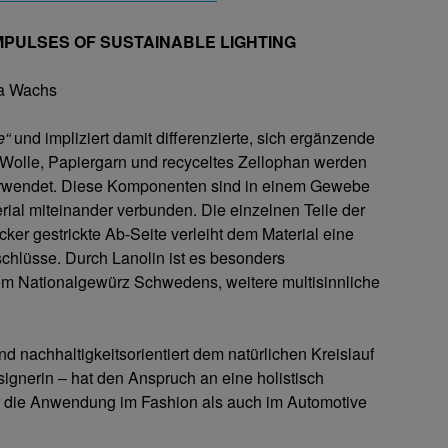
 - IMPULSES OF SUSTAINABLE LIGHTING
na Wachs
le“
und impliziert damit differenzierte, sich ergänzende
e Wolle, Papiergarn und recyceltes Zellophan werden
verwendet. Diese Komponenten sind in einem Gewebe
ial miteinander verbunden. Die einzelnen Teile der
ocker gestrickte Ab-Seite verleiht dem Material eine
schlüsse. Durch Lanolin ist es besonders
dem Nationalgewürz Schwedens, weitere multisinnliche
und nachhaltigkeitsorientiert dem natürlichen Kreislauf
ignerin – hat den Anspruch an eine holistisch
r die Anwendung im Fashion als auch im Automotive