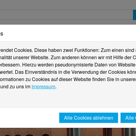
es
erte
Studierende
Internationales
Fachber
ndet Cookies. Diese haben zwei Funktionen: Zum einen sind sie
alität unserer Website. Zum anderen können wir mit Hilfe der C
verbessern. Hierzu werden pseudonymisierte Daten von Websit
rtet. Das Einverständnis in die Verwendung der Cookies könn
formationen zu Cookies auf dieser Website finden Sie in unsere
und zu uns im
Impressum
.
Alle Cookies ablehnen
Alle