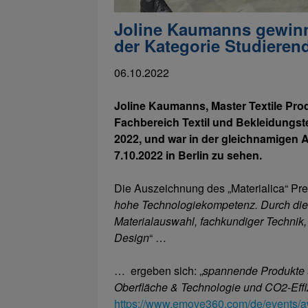
Joline Kaumanns gewinnt
der Kategorie Studieren
06.10.2022
Joline Kaumanns, Master Textile Pro
Fachbereich Textil und Bekleidungs
2022, und war in der gleichnamigen A
7.10.2022 in Berlin zu sehen.
Die Auszeichnung des „Materialica“ Prei
hohe Technologiekompetenz. Durch die p
Materialauswahl, fachkundiger Techni
Design
“ …
… ergeben sich: „
spannende Produkte u
Oberfläche & Technologie und CO2-Effi
https://www.emove360.com/de/events/a