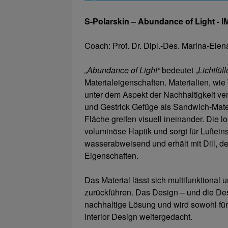
S-Polarskin – Abundance of Light
Coach: Prof. Dr. Dipl.-Des. Marina-Ele
„Abundance of Light“
bedeutet „
Lichtfül
Materialeigenschaften. Materialien, wi
unter dem Aspekt der Nachhaltigkeit 
und Gestrick Gefüge als Sandwich-Mater
Fläche greifen visuell ineinander. Die l
voluminöse Haptik und sorgt für Luftein
wasserabweisend und erhält mit Dill, 
Eigenschaften.
Das Material lässt sich multifunktional 
zurückführen. Das Design – und die Des
nachhaltige Lösung und wird sowohl fü
Interior Design weitergedacht.