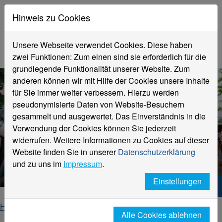
Hinweis zu Cookies
Unsere Webseite verwendet Cookies. Diese haben
zwei Funktionen: Zum einen sind sie erforderlich für die
grundlegende Funktionalität unserer Website. Zum
anderen können wir mit Hilfe der Cookies unsere Inhalte
für Sie immer weiter verbessern. Hierzu werden
pseudonymisierte Daten von Website-Besuchern
gesammelt und ausgewertet. Das Einverständnis in die
Verwendung der Cookies können Sie jederzeit
widerrufen. Weitere Informationen zu Cookies auf dieser
Website finden Sie in unserer
Datenschutzerklärung
News zum Fachbereich
und zu uns im
Impressum
.
Einstellungen
Hochschule Niederrhein. Dein Weg.
Home
Fachbereiche
Alle Cookies ablehnen
Fachbereich Textil- und Bekleidungstechnik