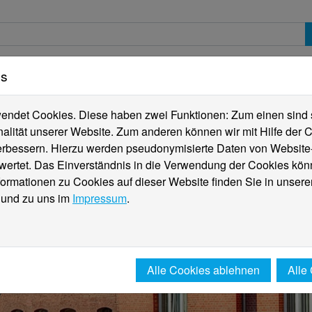
es
erte
Studierende
Internationales
Fachber
ndet Cookies. Diese haben zwei Funktionen: Zum einen sind sie
alität unserer Website. Zum anderen können wir mit Hilfe der C
verbessern. Hierzu werden pseudonymisierte Daten von Websit
rtet. Das Einverständnis in die Verwendung der Cookies könn
formationen zu Cookies auf dieser Website finden Sie in unsere
und zu uns im
Impressum
.
Alle Cookies ablehnen
Alle