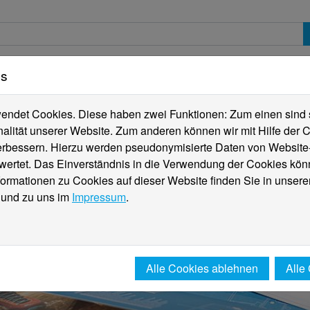
es
erte
Studierende
Internationales
Fachber
ndet Cookies. Diese haben zwei Funktionen: Zum einen sind sie
alität unserer Website. Zum anderen können wir mit Hilfe der C
verbessern. Hierzu werden pseudonymisierte Daten von Websit
rtet. Das Einverständnis in die Verwendung der Cookies könn
formationen zu Cookies auf dieser Website finden Sie in unsere
und zu uns im
Impressum
.
Alle Cookies ablehnen
Alle