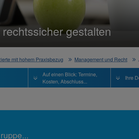
 rechtssicher gestalten
izierte mit hohem Praxisbezug
Management und Recht
Auf einen Blick: Termine,
Ihre D
Kosten, Abschluss...
gruppe...