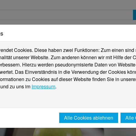
es
erte
Studierende
Internationales
Fachber
ndet Cookies. Diese haben zwei Funktionen: Zum einen sind sie
alität unserer Website. Zum anderen können wir mit Hilfe der C
verbessern. Hierzu werden pseudonymisierte Daten von Websit
rtet. Das Einverständnis in die Verwendung der Cookies könn
formationen zu Cookies auf dieser Website finden Sie in unsere
und zu uns im
Impressum
.
Alle Cookies ablehnen
Alle