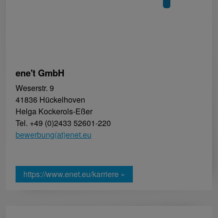
ene't GmbH
Weserstr. 9
41836 Hückelhoven
Helga Kockerols-Eßer
Tel. +49 (0)2433 52601-220
bewerbung(at)enet.eu
https://www.enet.eu/karriere »