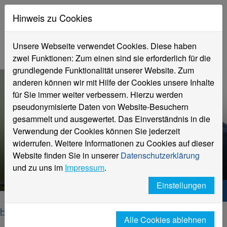
Hinweis zu Cookies
Unsere Webseite verwendet Cookies. Diese haben
zwei Funktionen: Zum einen sind sie erforderlich für die
grundlegende Funktionalität unserer Website. Zum
anderen können wir mit Hilfe der Cookies unsere Inhalte
für Sie immer weiter verbessern. Hierzu werden
pseudonymisierte Daten von Website-Besuchern
gesammelt und ausgewertet. Das Einverständnis in die
Verwendung der Cookies können Sie jederzeit
BWID Wirtschaftsinformatik
widerrufen. Weitere Informationen zu Cookies auf dieser
dual
Website finden Sie in unserer
Datenschutzerklärung
Bachelor of Science (B.Sc.)
und zu uns im
Impressum
.
Einstellungen
Hochschule Niederrhein. Dein Weg.
Home
Fachbereiche
Wirtschaftswissenschaften
Alle Cookies ablehnen
Studierende
Dual