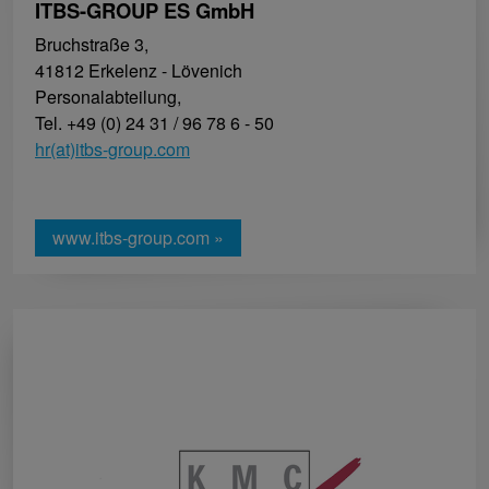
ITBS-GROUP ES GmbH
Bruchstraße 3,
41812 Erkelenz - Lövenich
Personalabteilung,
Tel. +49 (0) 24 31 / 96 78 6 - 50
hr(at)itbs-group.com
www.itbs-group.com »