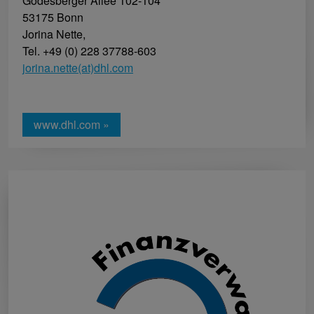
Godesberger Allee 102-104
53175 Bonn
Jorina Nette,
Tel. +49 (0) 228 37788-603
jorina.nette(at)dhl.com
www.dhl.com »