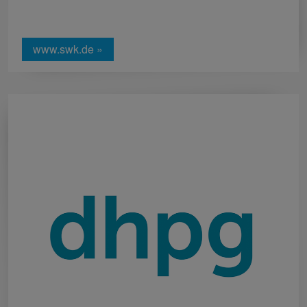
www.swk.de »