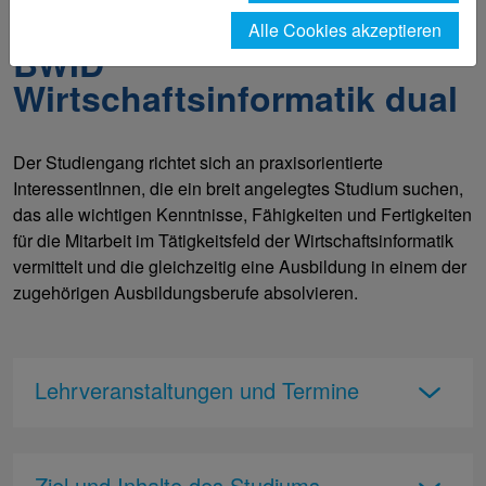
Wirtschaftsinformatik dual (Bachelor of Science)
Alle Cookies akzeptieren
BWID
Wirtschaftsinformatik dual
Der Studiengang richtet sich an praxisorientierte
InteressentInnen, die ein breit angelegtes Studium suchen,
das alle wichtigen Kenntnisse, Fähigkeiten und Fertigkeiten
für die Mitarbeit im Tätigkeitsfeld der Wirtschaftsinformatik
vermittelt und die gleichzeitig eine Ausbildung in einem der
zugehörigen Ausbildungsberufe absolvieren.
Lehrveranstaltungen und Termine
Ziel und Inhalte des Studiums