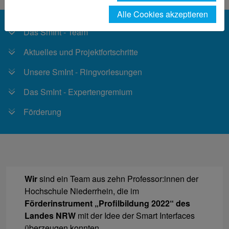
Alle Cookies akzeptieren
Das SmInt - Team
Aktuelles und Projektfortschritte
Unsere SmInt - Ringvorlesungen
Das SmInt - Expertengremium
Förderung
Wir
sind ein Team aus zehn Professor:innen der
Hochschule Niederrhein, die im
Förderinstrument „Profilbildung 2022“ des
Landes NRW
mit der Idee der Smart Interfaces
überzeugen konnten.