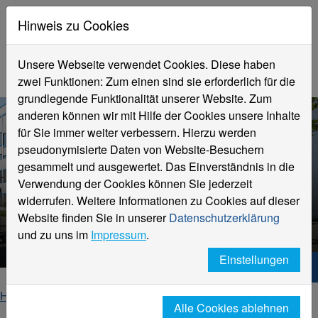
Hinweis zu Cookies
Unsere Webseite verwendet Cookies. Diese haben
zwei Funktionen: Zum einen sind sie erforderlich für die
grundlegende Funktionalität unserer Website. Zum
anderen können wir mit Hilfe der Cookies unsere Inhalte
für Sie immer weiter verbessern. Hierzu werden
pseudonymisierte Daten von Website-Besuchern
gesammelt und ausgewertet. Das Einverständnis in die
Verwendung der Cookies können Sie jederzeit
Profilbildung 2022 des Landes
widerrufen. Weitere Informationen zu Cookies auf dieser
NRW
Website finden Sie in unserer
Datenschutzerklärung
Smart Interfaces - SmInt
und zu uns im
Impressum
.
Einstellungen
Hochschule Niederrhein. Dein Weg.
Home
Forschung und Transfer
Projekte
Alle Cookies ablehnen
Smart Interfaces - SmInt