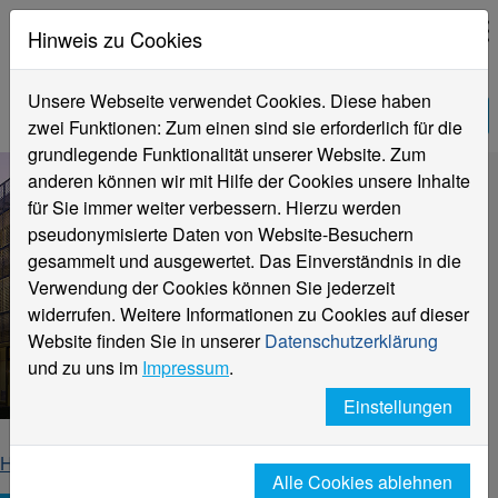
Hinweis zu Cookies
Unsere Webseite verwendet Cookies. Diese haben
zwei Funktionen: Zum einen sind sie erforderlich für die
grundlegende Funktionalität unserer Website. Zum
anderen können wir mit Hilfe der Cookies unsere Inhalte
für Sie immer weiter verbessern. Hierzu werden
pseudonymisierte Daten von Website-Besuchern
gesammelt und ausgewertet. Das Einverständnis in die
Verwendung der Cookies können Sie jederzeit
widerrufen. Weitere Informationen zu Cookies auf dieser
Cliffnotes #44
Website finden Sie in unserer
Datenschutzerklärung
vom 28. Oktober 2025
und zu uns im
Impressum
.
Einstellungen
Hochschule Niederrhein. Dein Weg.
Home
Newsletter
Cliffnotes
2025 | KW 44
Alle Cookies ablehnen