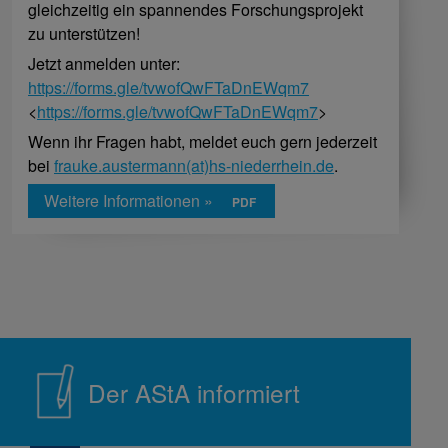
gleichzeitig ein spannendes Forschungsprojekt
zu unterstützen!
Jetzt anmelden unter:
https://forms.gle/tvwofQwFTaDnEWqm7
<
https://forms.gle/tvwofQwFTaDnEWqm7
>
Wenn ihr Fragen habt, meldet euch gern jederzeit
bei
frauke.austermann(at)hs-niederrhein.de
.
Weitere Informationen »
Der AStA informiert