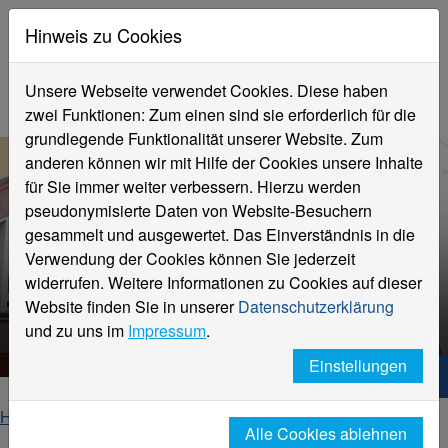
Hinweis zu Cookies
Unsere Webseite verwendet Cookies. Diese haben
zwei Funktionen: Zum einen sind sie erforderlich für die
grundlegende Funktionalität unserer Website. Zum
anderen können wir mit Hilfe der Cookies unsere Inhalte
für Sie immer weiter verbessern. Hierzu werden
pseudonymisierte Daten von Website-Besuchern
gesammelt und ausgewertet. Das Einverständnis in die
Verwendung der Cookies können Sie jederzeit
Prof. Dr. Waltraud Meints-
widerrufen. Weitere Informationen zu Cookies auf dieser
Stender
Website finden Sie in unserer
Datenschutzerklärung
Politik und Bildung
und zu uns im
Impressum
.
Einstellungen
Hochschule Niederrhein. Dein Weg.
Home
Fachbereiche
Fachbereich Sozialwesen
Alle Cookies ablehnen
Personen
Prof. Dr. Waltraud Meints-Stender