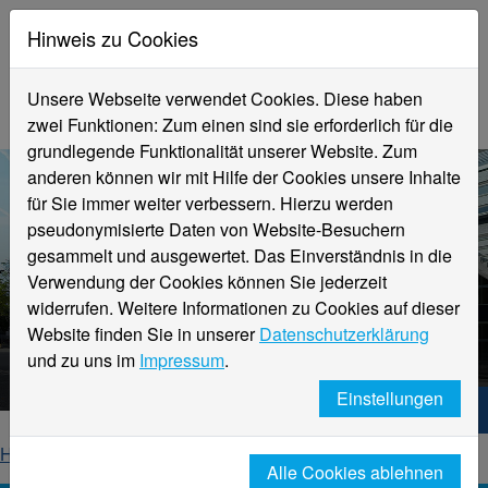
Hinweis zu Cookies
Unsere Webseite verwendet Cookies. Diese haben
zwei Funktionen: Zum einen sind sie erforderlich für die
grundlegende Funktionalität unserer Website. Zum
anderen können wir mit Hilfe der Cookies unsere Inhalte
für Sie immer weiter verbessern. Hierzu werden
pseudonymisierte Daten von Website-Besuchern
gesammelt und ausgewertet. Das Einverständnis in die
Verwendung der Cookies können Sie jederzeit
widerrufen. Weitere Informationen zu Cookies auf dieser
Aktuelle Meldungen
Website finden Sie in unserer
Datenschutzerklärung
Hochschule Niederrhein
und zu uns im
Impressum
.
Einstellungen
Hochschule Niederrhein. Dein Weg.
Home
Startseite
News
News-Detailseite
Alle Cookies ablehnen