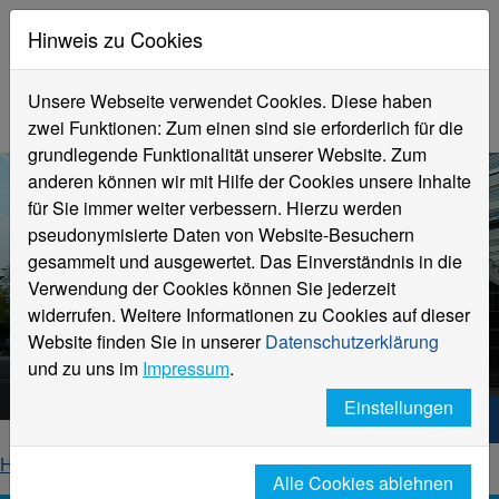
Hinweis zu Cookies
Unsere Webseite verwendet Cookies. Diese haben
zwei Funktionen: Zum einen sind sie erforderlich für die
grundlegende Funktionalität unserer Website. Zum
anderen können wir mit Hilfe der Cookies unsere Inhalte
für Sie immer weiter verbessern. Hierzu werden
pseudonymisierte Daten von Website-Besuchern
gesammelt und ausgewertet. Das Einverständnis in die
Verwendung der Cookies können Sie jederzeit
widerrufen. Weitere Informationen zu Cookies auf dieser
Aktuelle Meldungen
Website finden Sie in unserer
Datenschutzerklärung
Hochschule Niederrhein
und zu uns im
Impressum
.
Einstellungen
Hochschule Niederrhein. Dein Weg.
Home
Startseite
News
News-Detailseite
Alle Cookies ablehnen