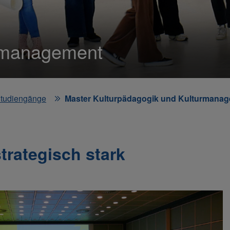
urmanagement
tudiengänge
Master Kulturpädagogik und Kulturmana
trategisch stark