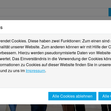
es
erte
Studierende
Internationales
Fachber
ndet Cookies. Diese haben zwei Funktionen: Zum einen sind sie
alität unserer Website. Zum anderen können wir mit Hilfe der C
verbessern. Hierzu werden pseudonymisierte Daten von Websit
rtet. Das Einverständnis in die Verwendung der Cookies könn
formationen zu Cookies auf dieser Website finden Sie in unsere
und zu uns im
Impressum
.
Alle Cookies ablehnen
Alle