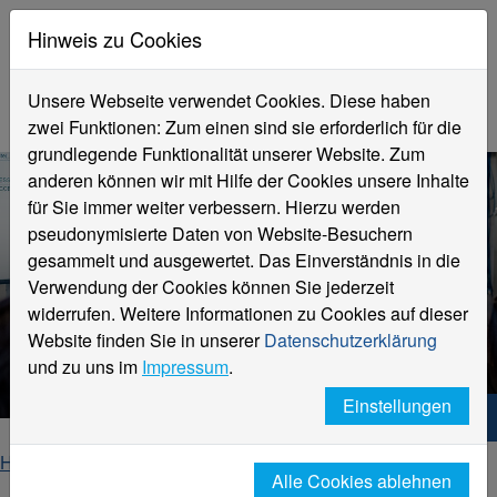
Hinweis zu Cookies
Unsere Webseite verwendet Cookies. Diese haben
zwei Funktionen: Zum einen sind sie erforderlich für die
grundlegende Funktionalität unserer Website. Zum
anderen können wir mit Hilfe der Cookies unsere Inhalte
für Sie immer weiter verbessern. Hierzu werden
pseudonymisierte Daten von Website-Besuchern
gesammelt und ausgewertet. Das Einverständnis in die
Verwendung der Cookies können Sie jederzeit
widerrufen. Weitere Informationen zu Cookies auf dieser
Website finden Sie in unserer
Datenschutzerklärung
Cyber Security, Teilzeit (M.Sc.)
und zu uns im
Impressum
.
Einstellungen
Hochschule Niederrhein. Dein Weg.
Home
Studieninteressierte
Studienangebot
Alle Cookies ablehnen
Cyber Security, Teilzeit (M.Sc.)