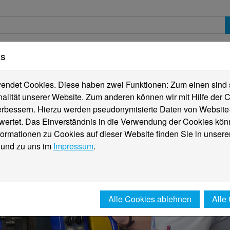
es
erte
Studierende
Internationales
Fachber
ndet Cookies. Diese haben zwei Funktionen: Zum einen sind sie
alität unserer Website. Zum anderen können wir mit Hilfe der C
verbessern. Hierzu werden pseudonymisierte Daten von Websit
rtet. Das Einverständnis in die Verwendung der Cookies könn
formationen zu Cookies auf dieser Website finden Sie in unsere
und zu uns im
Impressum
.
Alle Cookies ablehnen
Alle