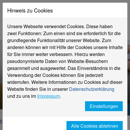
Hinweis zu Cookies
Unsere Webseite verwendet Cookies. Diese haben
zwei Funktionen: Zum einen sind sie erforderlich für die
grundlegende Funktionalität unserer Website. Zum
anderen können wir mit Hilfe der Cookies unsere Inhalte
für Sie immer weiter verbessern. Hierzu werden
pseudonymisierte Daten von Website-Besuchern
gesammelt und ausgewertet. Das Einverständnis in die
Verwendung der Cookies können Sie jederzeit
widerrufen. Weitere Informationen zu Cookies auf dieser
Zweifel am Studium
Website finden Sie in unserer
Datenschutzerklärung
Next Step
und zu uns im
Impressum
.
Einstellungen
Hochschule Niederrhein. Dein Weg.
Home
Studierende
Beratung für Studierende
Alle Cookies ablehnen
Studienzweifel