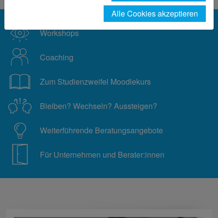
Alle Cookies akzeptieren
Workshops
Coaching
Zum Studienzweifel Moodlekurs
Bleiben? Wechseln? Aussteigen?
Weiterführende Beratungsangebote
Für Unternehmen und Berater:innen