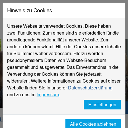
Hinweis zu Cookies
Unsere Webseite verwendet Cookies. Diese haben
zwei Funktionen: Zum einen sind sie erforderlich für die
grundlegende Funktionalität unserer Website. Zum
anderen können wir mit Hilfe der Cookies unsere Inhalte
für Sie immer weiter verbessern. Hierzu werden
pseudonymisierte Daten von Website-Besuchern
gesammelt und ausgewertet. Das Einverständnis in die
Verwendung der Cookies können Sie jederzeit
widerrufen. Weitere Informationen zu Cookies auf dieser
Wirtschaftsinformatik
Website finden Sie in unserer
Datenschutzerklärung
Master of Science (M.Sc.) Teilzeit
und zu uns im
Impressum
.
Einstellungen
Hochschule Niederrhein. Dein Weg.
Home
Fachbereiche
Wirtschaftswissenschaften
Alle Cookies ablehnen
Studierende
Teilzeit