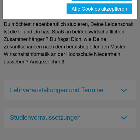
MWIT Wirtschaftsinformatik Master of Science (M.Sc.)
Alle Cookies akzeptieren
Teilzeit
Du möchtest nebenberuflich studieren, Deine Leidenschaft
ist die IT und Du hast Spaß an betriebswirtschaftlichen
Zusammenhängen? Du fragst Dich, wie Deine
Zukunftschancen nach dem berufsbegleitenden Master
Wirtschaftsinformatik an der Hochschule Niederrhein
aussehen? Ausgezeichnet!
Lehrveranstaltungen und Termine
Studienvorraussetzungen