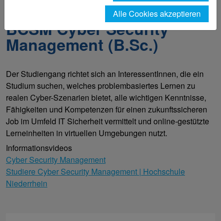
Cyber Security Management (Bachelor of Science)
Alle Cookies akzeptieren
BCSM Cyber Security
Management (B.Sc.)
Der Studiengang richtet sich an InteressentInnen, die ein
Studium suchen, welches problembasiertes Lernen zu
realen Cyber-Szenarien bietet, alle wichtigen Kenntnisse,
Fähigkeiten und Kompetenzen für einen zukunftssicheren
Job im Umfeld IT Sicherheit vermittelt und online-gestützte
Lerneinheiten in virtuellen Umgebungen nutzt.
Informationsvideos
Cyber Security Management
Studiere Cyber Security Management | Hochschule
Niederrhein