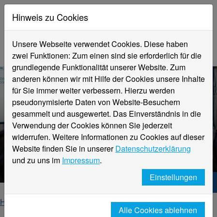
Hinweis zu Cookies
Unsere Webseite verwendet Cookies. Diese haben
zwei Funktionen: Zum einen sind sie erforderlich für die
grundlegende Funktionalität unserer Website. Zum
anderen können wir mit Hilfe der Cookies unsere Inhalte
für Sie immer weiter verbessern. Hierzu werden
pseudonymisierte Daten von Website-Besuchern
gesammelt und ausgewertet. Das Einverständnis in die
Verwendung der Cookies können Sie jederzeit
BCSM Cyber Security
widerrufen. Weitere Informationen zu Cookies auf dieser
Management
Website finden Sie in unserer
Datenschutzerklärung
Bachelor of Science (B.Sc.)
und zu uns im
Impressum
.
Einstellungen
Hochschule Niederrhein. Dein Weg.
Home
Fachbereiche
Wirtschaftswissenschaften
Alle Cookies ablehnen
Studierende
Studienangebote