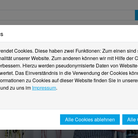
es
erte
Studierende
Internationales
Fachber
ndet Cookies. Diese haben zwei Funktionen: Zum einen sind sie
alität unserer Website. Zum anderen können wir mit Hilfe der C
verbessern. Hierzu werden pseudonymisierte Daten von Websit
rtet. Das Einverständnis in die Verwendung der Cookies könn
formationen zu Cookies auf dieser Website finden Sie in unsere
und zu uns im
Impressum
.
Alle Cookies ablehnen
Alle