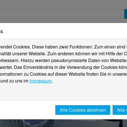
es
erte
Studierende
Internationales
Fachber
ndet Cookies. Diese haben zwei Funktionen: Zum einen sind sie
alität unserer Website. Zum anderen können wir mit Hilfe der C
verbessern. Hierzu werden pseudonymisierte Daten von Websit
rtet. Das Einverständnis in die Verwendung der Cookies könn
formationen zu Cookies auf dieser Website finden Sie in unsere
und zu uns im
Impressum
.
Alle Cookies ablehnen
Alle