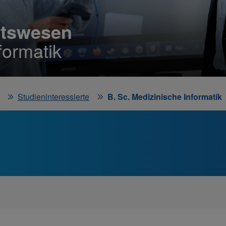
itswesen
formatik
Studieninteressierte
B. Sc. Medizinische Informatik