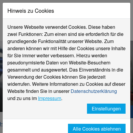
Hinweis zu Cookies
Unsere Webseite verwendet Cookies. Diese haben
zwei Funktionen: Zum einen sind sie erforderlich für die
grundlegende Funktionalität unserer Website. Zum
anderen können wir mit Hilfe der Cookies unsere Inhalte
für Sie immer weiter verbessern. Hierzu werden
pseudonymisierte Daten von Website-Besuchern
gesammelt und ausgewertet. Das Einverständnis in die
Verwendung der Cookies können Sie jederzeit
ISA
widerrufen. Weitere Informationen zu Cookies auf dieser
Intelligente Systemlösungen
Website finden Sie in unserer
Datenschutzerklärung
Automatisierung
und zu uns im
Impressum
.
Einstellungen
Hochschule Niederrhein. Dein Weg.
Home
Forschung und Transfer
Alle Cookies ablehnen
Institute und Kompetenzzentren
ISA