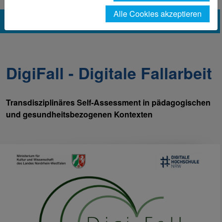
Alle Cookies akzeptieren
DigiFall - Digitale Fallarbeit
Transdisziplinäres Self-Assessment in pädagogischen
und gesundheitsbezogenen Kontexten