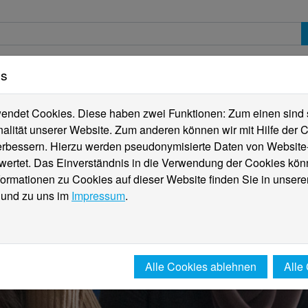
es
erte
Studierende
Internationales
Fachber
ndet Cookies. Diese haben zwei Funktionen: Zum einen sind sie
alität unserer Website. Zum anderen können wir mit Hilfe der C
verbessern. Hierzu werden pseudonymisierte Daten von Websit
rtet. Das Einverständnis in die Verwendung der Cookies könn
formationen zu Cookies auf dieser Website finden Sie in unsere
und zu uns im
Impressum
.
Alle Cookies ablehnen
Alle