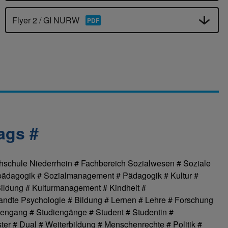
Flyer 2 / GI NURW
ags #
hschule Niederrhein # Fachbereich Sozialwesen # Soziale
alpädagogik # Sozialmanagement # Pädagogik # Kultur #
 Bildung # Kulturmanagement # Kindheit #
ndte Psychologie # Bildung # Lernen # Lehre # Forschung
iengang # Studiengänge # Student # Studentin #
ter # Dual # Weiterbildung # Menschenrechte # Politik #