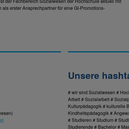
t der Fachbereich Sozialwesen der Hochschule aktuell mit
h als erster Ansprechpartner für eine GI-Promotions-
Unsere hasht
# wir sind Sozialwesen # Hoc
Arbeit # Sozialarbeit # Sozi
Kulturpädagogik # kulturelle
wesen)
Kindheitspädagogik # Angewa
on
# Studieren # Studium # Stud
Studierende # Bachelor # Mas