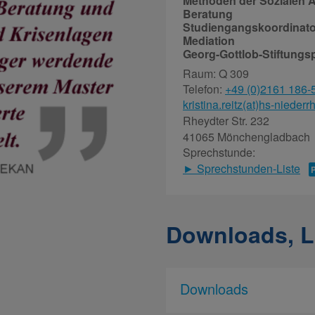
Methoden der Sozialen A
Beratung
Studiengangskoordinator
Mediation
Georg-Gottlob-Stiftungs
Raum: Q 309
Telefon:
+49 (0)2161 186-
kristina.reitz(at)hs-niederr
Rheydter Str. 232
41065 Mönchengladbach
Sprechstunde:
► Sprechstunden-Liste
Downloads, L
Downloads