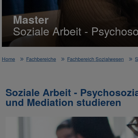
Master
Soziale Arbeit - Psychos
Home
Fachbereiche
Fachbereich Sozialwesen
S
Soziale Arbeit - Psychosozi
und Mediation studieren