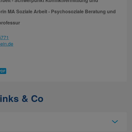
rbeit - Schwerpunkt Konfliktvermittlung und
in MA Soziale Arbeit - Psychosoziale Beratung und
professur
5771
hein.de
inks & Co