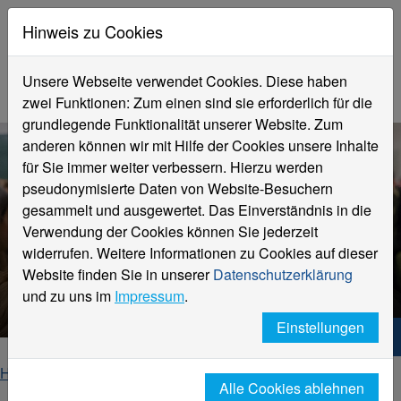
Hinweis zu Cookies
Unsere Webseite verwendet Cookies. Diese haben
zwei Funktionen: Zum einen sind sie erforderlich für die
grundlegende Funktionalität unserer Website. Zum
anderen können wir mit Hilfe der Cookies unsere Inhalte
für Sie immer weiter verbessern. Hierzu werden
pseudonymisierte Daten von Website-Besuchern
gesammelt und ausgewertet. Das Einverständnis in die
Verwendung der Cookies können Sie jederzeit
widerrufen. Weitere Informationen zu Cookies auf dieser
Seminarwahl
Website finden Sie in unserer
Datenschutzerklärung
Im Online-Service HIO
und zu uns im
Impressum
.
Einstellungen
Hochschule Niederrhein. Dein Weg.
Home
Fachbereiche
Fachbereich Sozialwesen
Alle Cookies ablehnen
Studierende
Seminarwahl