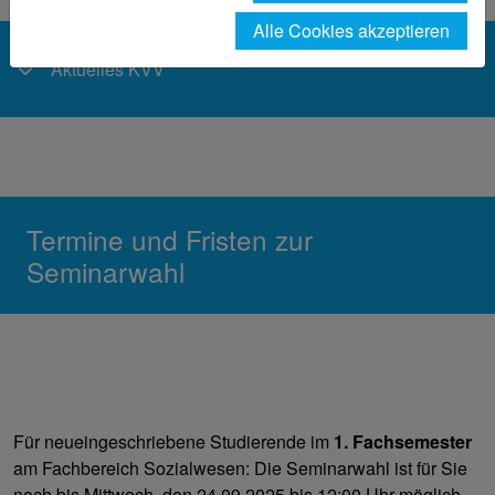
Alle Cookies akzeptieren
Aktuelles KVV
Termine und Fristen zur
Seminarwahl
Für neueingeschriebene Studierende im
1. Fachsemester
am Fachbereich Sozialwesen: Die Seminarwahl ist für Sie
noch bis Mittwoch, den 24.09.2025 bis 12:00 Uhr möglich.